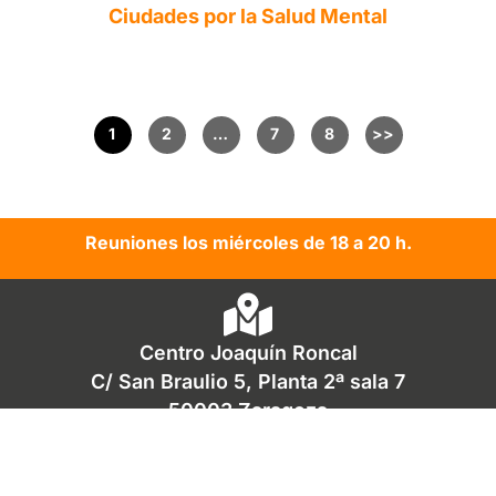
Ciudades por la Salud Mental
1
2
…
7
8
Reuniones los miércoles de 18 a 20 h.
Centro Joaquín Roncal
C/ San Braulio 5, Planta 2ª sala 7
50003 Zaragoza