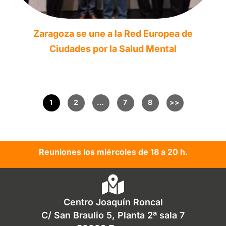
Zaragoza se une a la Red Europea de
Ciudades por la Salud Mental
1
2
…
7
8
Reuniones los miércoles de 18 a 20 h.
Centro Joaquín Roncal
C/ San Braulio 5, Planta 2ª sala 7