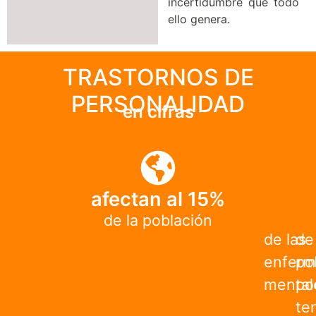
incertidumbre que todo
ello genera.
TRASTORNOS DE
PERSONALIDAD
en cifras
afectan al 
15
%
de la población
de las
de 
enferm
po
mental
po
te