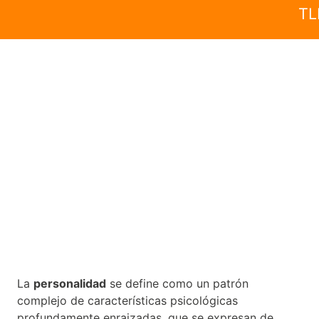
TL
La
personalidad
se define como un patrón
complejo de características psicológicas
profundamente enraizadas, que se expresan de