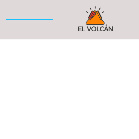
ASOCIACIÓN DE FAMILIARES
DE ENFERMOS
CON TRASTORNO DE LA
PERSONALIDAD
TE AYUDAMOS A ENTENDER EL TLP Y OTROS
TRASTORNOS DE PERSONALIDAD