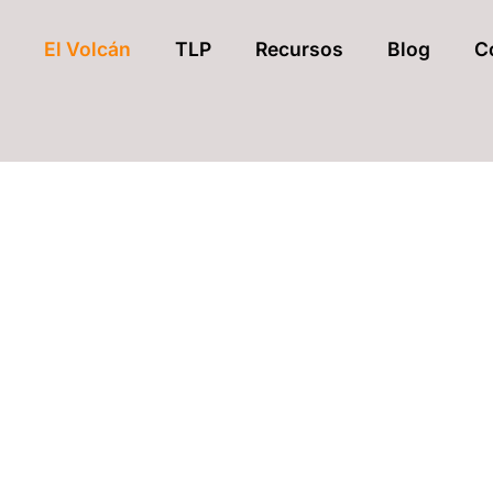
El Volcán
TLP
Recursos
Blog
C
ASOCIACI
CON TRA
TE AYUDAMOS A E